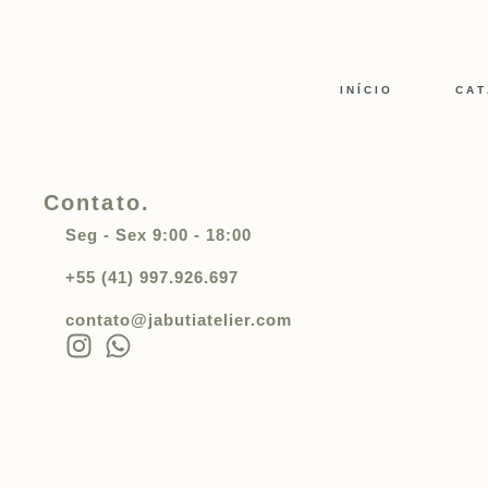
I N Í C I O
C A T
Contato.
Seg - Sex 9:00 - 18:00
+55 (41) 997.926.697
contato@jabutiatelier.com