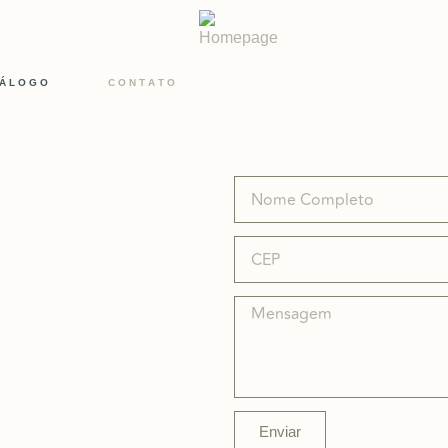
 Á L O G O
C O N T A T O
Enviar